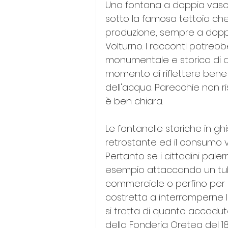
Una fontana a doppia vasca 
sotto la famosa tettoia che 
produzione, sempre a doppia
Volturno. I racconti potrebbe
monumentale e storico di qu
momento di riflettere bene s
dell'acqua. Parecchie non ri
è ben chiara.
Le fontanelle storiche in gh
retrostante ed il consumo 
Pertanto se i cittadini pal
esempio attaccando un tubo 
commerciale o perfino per l
costretta a interromperne l
si tratta di quanto accaduto
della Fonderia Oretea del 18