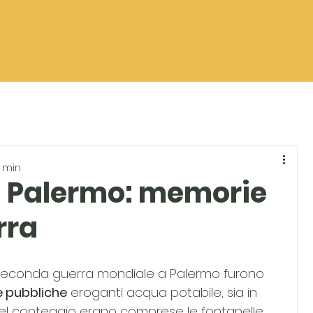
6 min
i Palermo: memorie
rra
econda guerra mondiale a Palermo furono 
e pubbliche
 eroganti acqua potabile, sia in 
 Nel conteggio erano comprese le fontanelle 