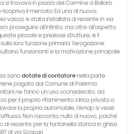
si trovava in piazza del Carmine a Ballarò 
ricopriva il mercato. Ed una di nuova 
 vasca, è stata installata di recente in via 
ro proseguire all'infinito; ma oltre all'aspetto 
este piccole e preziose strutture, è il 
ulla loro funzione primaria: l'erogazione 
sultano funzionanti e la motivazione principale 
isa sono 
dotate di contatore
 nella parte 
viene pagato dal Comune di Palermo. 
ermitani ne fanno un uso sconsiderato, ad 
per il proprio rifornimento idrico privato o 
avare la propria automobile, l'Amap si vede 
'afflusso. Non racconto nulla di nuovo, poiché 
 di recente per la fontanella storica in ghisa 
87 di via Scopari.