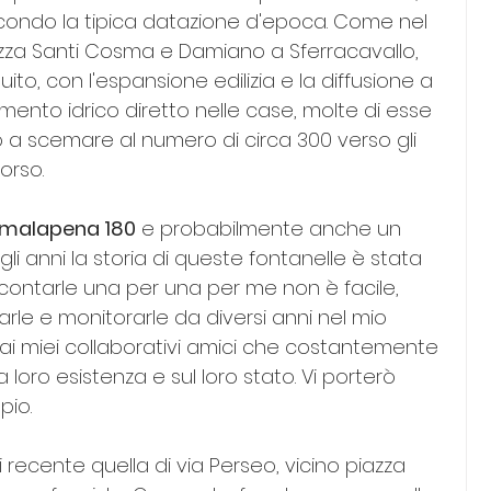
econdo la tipica datazione d'epoca. Come nel 
azza Santi Cosma e Damiano a Sferracavallo, 
eguito, con l'espansione edilizia e la diffusione a 
ento idrico diretto nelle case, molte di esse 
o a scemare al numero di circa 300 verso gli 
orso.
 malapena 180
 e probabilmente anche un 
li anni la storia di queste fontanelle è stata 
ntarle una per una per me non è facile, 
rle e monitorarle da diversi anni nel mio 
ai miei collaborativi amici che costantemente 
loro esistenza e sul loro stato. Vi porterò 
pio.
recente quella di via Perseo, vicino piazza 