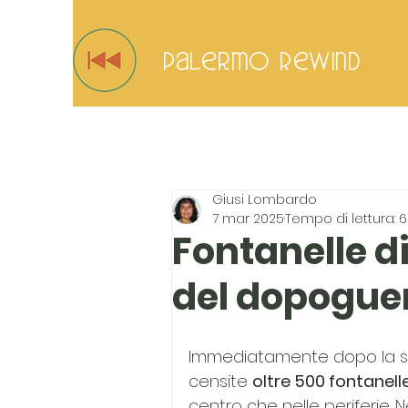
Palermo Rewind
Giusi Lombardo
7 mar 2025
Tempo di lettura: 
Fontanelle d
del dopogue
Immediatamente dopo la s
censite 
oltre 500 fontanell
centro che nelle periferie.