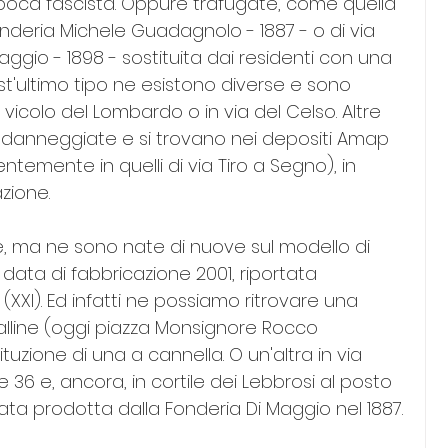
poca fascista. Oppure trafugate, come quella 
onderia Michele Guadagnolo - 1887 - o di via 
ggio - 1898 - sostituita dai residenti con una 
st'ultimo tipo ne esistono diverse e sono 
 vicolo del Lombardo o in via del Celso. Altre 
danneggiate e si trovano nei depositi Amap 
temente in quelli di via Tiro a Segno), in 
azione.
, ma ne sono nate di nuove sul modello di 
 data di fabbricazione 2001, riportata 
XXI). Ed infatti ne possiamo ritrovare una 
 Galline (oggi piazza Monsignore Rocco 
tuzione di una a cannella. O un'altra in via 
0 e 36 e, ancora, in cortile dei Lebbrosi al posto 
ta prodotta dalla Fonderia Di Maggio nel 1887.