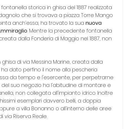
fontanella storica in ghisa del 1887 realizzata 
dagnolo che si trovava a piazza Torre Mango 
pinta anch'essa, ha trovato la sua 
nuova 
 Ammiraglio
. Mentre la precedente fontanella 
 creata dalla Fonderia di Maggio nel 1887, non 
n ghisa di via Messina Marine, creata dalla 
 ha dato perfino il nome alla pescheria 
ossa da tempo e l'esercente, per perpetrarne 
ra del suo negozio ha l'abitudine di montare e 
lla, non collegata all'impianto idrico. Inoltre 
issimi esemplari davvero belli, a doppia 
ppure a villa Bonanno o all'interno delle aree 
 via Riserva Reale.