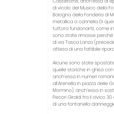
Castelforte, anch'essa di e
di vicolo del Musico della F
Bologna della Fonderia di Ma
metallica a cannella. Di que
tuttora funzionanti, come in
sono state rimosse perché 
di via Tasca Lanza (preceden
attesa di una fattibile ripar
Alcune sono state spostate
quelle storiche in ghisa con
anch'essa in numeri romani (
all'Arenella in piazza delle
Mormino), anch'essa in sosti
Pecori Giraldi fra il civico 3
di una fontanella danneggia