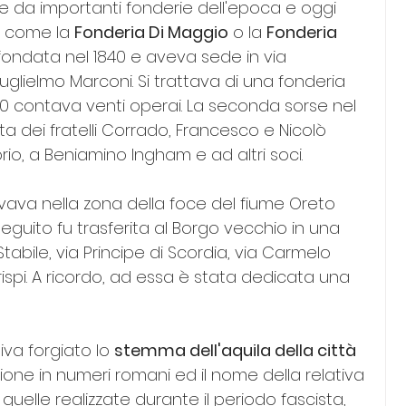
ate da importanti fonderie dell'epoca e oggi 
, come la 
Fonderia Di Maggio
 o la 
Fonderia 
 fondata nel 1840 e aveva sede in via 
glielmo Marconi. Si trattava di una fonderia 
890 contava venti operai. La seconda sorse nel 
ta dei fratelli Corrado, Francesco e Nicolò 
rio, a Beniamino Ingham e ad altri soci.
ovava nella zona della foce del fiume Oreto 
seguito fu trasferita al Borgo vecchio in una 
tabile, via Principe di Scordia, via Carmelo 
spi. A ricordo, ad essa è stata dedicata una 
iva forgiato lo 
stemma dell'aquila della città 
zione in numeri romani ed il nome della relativa 
 quelle realizzate durante il periodo fascista, 