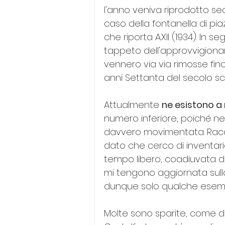
l'anno veniva riprodotto s
caso della fontanella di pi
che riporta A.XII (1934). In s
tappeto dell'approvvigionam
vennero via via rimosse fin
anni Settanta del secolo sc
Attualmente 
ne esistono a
numero inferiore, poiché neg
davvero movimentata. Racco
dato che cerco di inventaria
tempo libero, coadiuvata d
mi tengono aggiornata sulla 
dunque solo qualche esem
Molte sono sparite, come di 