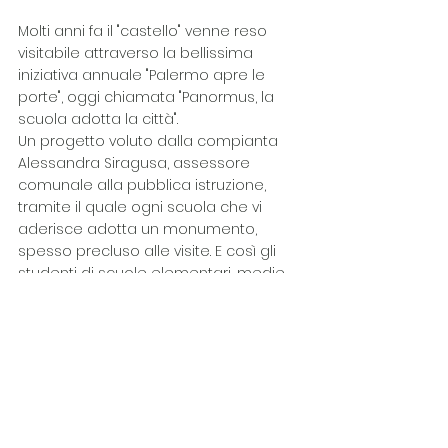
Molti anni fa il "castello" venne reso 
visitabile attraverso la bellissima 
iniziativa annuale "Palermo apre le 
porte", oggi chiamata "Panormus, la 
scuola adotta la città". 
Un progetto voluto dalla compianta 
Alessandra Siragusa, assessore 
comunale alla pubblica istruzione, 
tramite il quale ogni scuola che vi 
aderisce adotta un monumento, 
spesso precluso alle visite. E così gli 
studenti di scuole elementari, medie 
e superiori si trasformano in piccoli 
ciceroni, presentando a turno il 
monumento ad essi assegnato con 
entusiasmo, passione e tanto amore.
Auspichiamo che anche il "castello" 
torni ad essere visitabile, per 
consentirci di respirare da vicino aria 