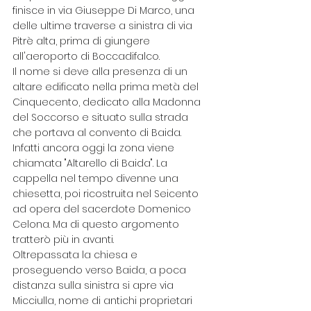
finisce in via Giuseppe Di Marco, una 
delle ultime traverse a sinistra di via 
Pitrè alta, prima di giungere 
all'aeroporto di Boccadifalco.
Il nome si deve alla presenza di un 
altare edificato nella prima metà del 
Cinquecento, dedicato alla Madonna 
del Soccorso e situato sulla strada 
che portava al convento di Baida.  
Infatti ancora oggi la zona viene 
chiamata "Altarello di Baida". La 
cappella nel tempo divenne una 
chiesetta, poi ricostruita nel Seicento 
ad opera del sacerdote Domenico 
Celona. Ma di questo argomento 
tratterò più in avanti.
Oltrepassata la chiesa e 
proseguendo verso Baida, a poca 
distanza sulla sinistra si apre via 
Micciulla, nome di antichi proprietari 